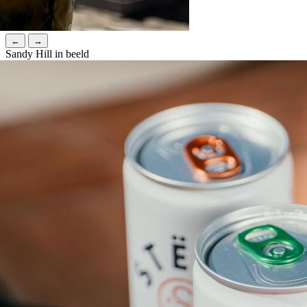
←
→
Sandy Hill in beeld